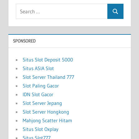
S
S
e
e
a
a
r
SPONSORED
r
c
c
h
Situs Slot Deposit 5000
f
h
Situs ASIA Slot
o
Slot Server Thailand 777
r
Slot Paling Gacor
:
IDN Slot Gacor
Slot Server Jepang
Slot Server Hongkong
Mahjong Scatter Hitam
Situs Slot Oxplay
Situs Slot777