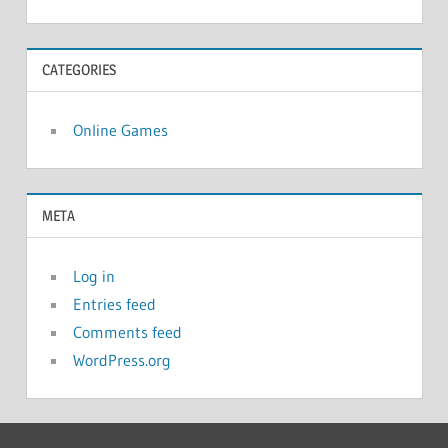
CATEGORIES
Online Games
META
Log in
Entries feed
Comments feed
WordPress.org