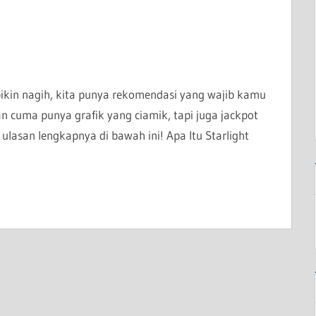
 bikin nagih, kita punya rekomendasi yang wajib kamu
kan cuma punya grafik yang ciamik, tapi juga jackpot
ulasan lengkapnya di bawah ini! Apa Itu Starlight