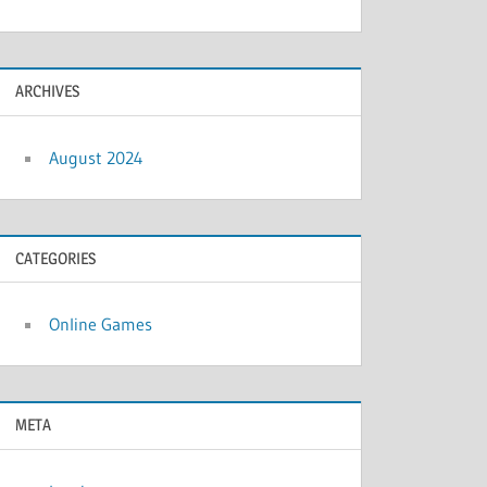
ARCHIVES
August 2024
CATEGORIES
Online Games
META