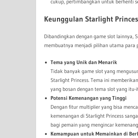
cukup, pertimbangkan untuk berhenti s
Keunggulan Starlight Prince
Dibandingkan dengan game slot lainnya, S
membuatnya menjadi pilihan utama para 
Tema yang Unik dan Menarik
Tidak banyak game slot yang mengusun
Starlight Princess. Tema ini memberik
yang bosan dengan tema slot yang itu-it
Potensi Kemenangan yang Tinggi
Dengan fitur multiplier yang bisa menc
kemenangan di Starlight Princess sangat
bagi pemain yang mengincar kemenang
Kemampuan untuk Memainkan di Berb