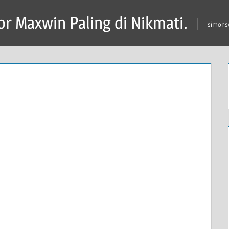
or Maxwin Paling di Nikmati.
simons