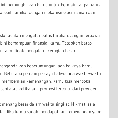
tur ini memungkinkan kamu untuk bermain tanpa harus
a lebih familiar dengan mekanisme permainan dan
 slot adalah mengatur batas taruhan. Jangan terbawa
bihi kemampuan finansial kamu. Tetapkan batas
ar kamu tidak mengalami kerugian besar.
 mengandalkan keberuntungan, ada baiknya kamu
. Beberapa pemain percaya bahwa ada waktu-waktu
dah memberikan kemenangan. Kamu bisa mencoba
epi atau ketika ada promosi tertentu dari provider.
uk menang besar dalam waktu singkat. Nikmati saja
tai. Jika kamu sudah mendapatkan kemenangan yang