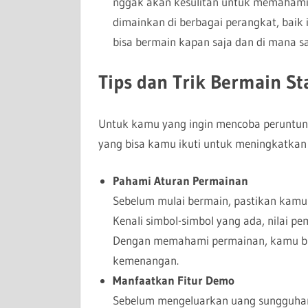
nggak akan kesulitan untuk memahami c
dimainkan di berbagai perangkat, baik
bisa bermain kapan saja dan di mana sa
Tips dan Trik Bermain Sta
Untuk kamu yang ingin mencoba peruntungan
yang bisa kamu ikuti untuk meningkatkan
Pahami Aturan Permainan
Sebelum mulai bermain, pastikan kamu 
Kenali simbol-simbol yang ada, nilai pe
Dengan memahami permainan, kamu bisa
kemenangan.
Manfaatkan Fitur Demo
Sebelum mengeluarkan uang sungguhan