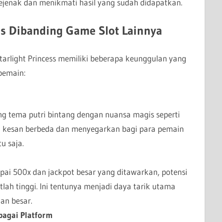
ejenak dan menikmati hasil yang sudah didapatkan.
ss Dibanding Game Slot Lainnya
tarlight Princess memiliki beberapa keunggulan yang
pemain:
g tema putri bintang dengan nuansa magis seperti
an kesan berbeda dan menyegarkan bagi para pemain
u saja.
apai 500x dan jackpot besar yang ditawarkan, potensi
lah tinggi. Ini tentunya menjadi daya tarik utama
an besar.
agai Platform