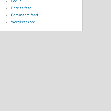
Log in
Entries feed
Comments feed
WordPress.org