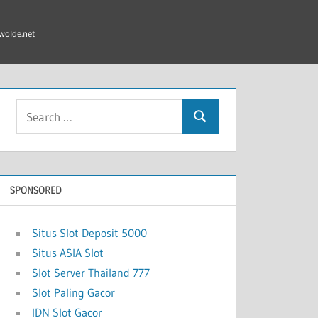
wolde.net
Search
Search
for:
SPONSORED
Situs Slot Deposit 5000
Situs ASIA Slot
Slot Server Thailand 777
Slot Paling Gacor
IDN Slot Gacor