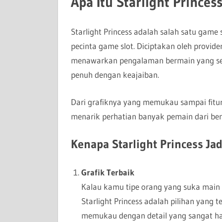
Apa Itu Starlight Princes
Starlight Princess adalah salah satu game 
pecinta game slot. Diciptakan oleh provid
menawarkan pengalaman bermain yang ser
penuh dengan keajaiban.
Dari grafiknya yang memukau sampai fitur-f
menarik perhatian banyak pemain dari ber
Kenapa Starlight Princess Ja
Grafik Terbaik
Kalau kamu tipe orang yang suka main
Starlight Princess adalah pilihan yang 
memukau dengan detail yang sangat ha