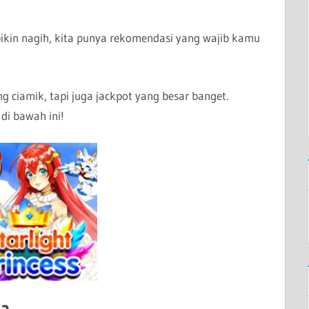
 bikin nagih, kita punya rekomendasi yang wajib kamu
g ciamik, tapi juga jackpot yang besar banget.
di bawah ini!