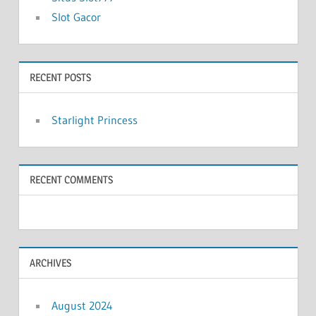
Slot Gacor
RECENT POSTS
Starlight Princess
RECENT COMMENTS
ARCHIVES
August 2024